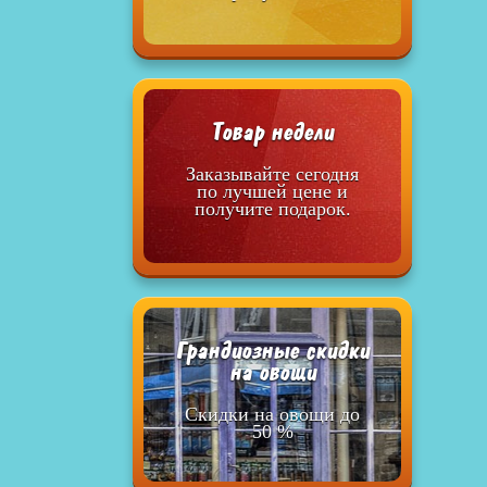
Товар недели
Заказывайте сегодня
по лучшей цене и
получите подарок.
Грандиозные скидки
на овощи
Скидки на овощи до
50 %