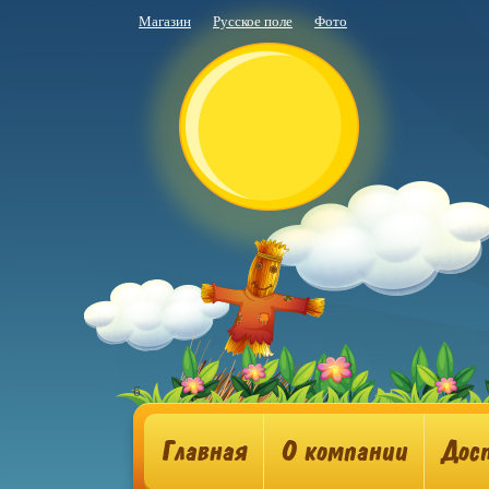
Магазин
Русское поле
Фото
6
Главная
О компании
Дос