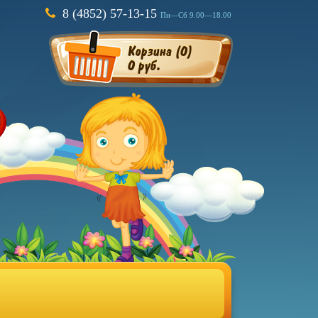
8 (4852) 57-13-15
Пн—Сб 9.00—18.00
Корзина (
0
)
0 руб.