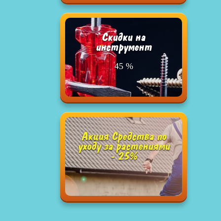
Cкидки на
инструмент
45 %
Акция Средства по
уходу за растениями
- 25%