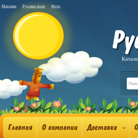
Магазин
Русское поле
Фото
Ру
Катало
6
Главная
О компании
Доставка
О