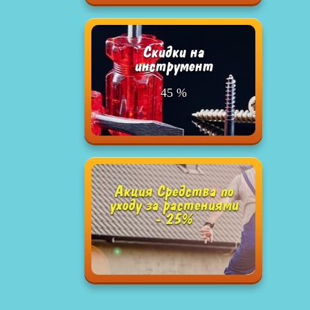
Cкидки на
инструмент
45 %
Акция Средства по
уходу за растениями
- 25%