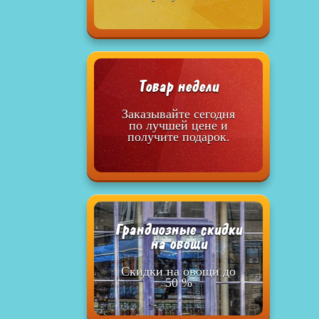
Товар недели
Заказывайте сегодня
по лучшей цене и
получите подарок.
Грандиозные скидки
на овощи
Скидки на овощи до
50 %