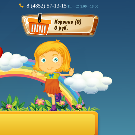
8 (4852) 57-13-15
Пн—Сб 9.00—18.00
Корзина (
0
)
0 руб.