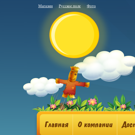
Магазин
Русское поле
Фото
6
Главная
О компании
Дос