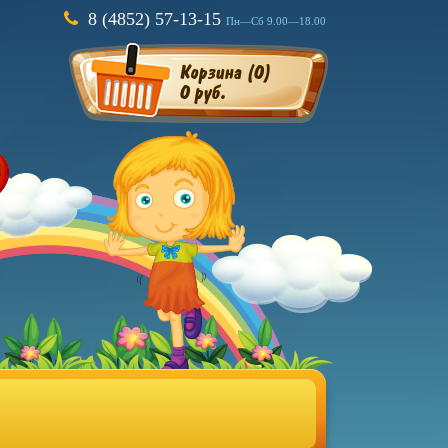
8 (4852) 57-13-15
Пн—Сб 9.00—18.00
Корзина (
0
)
0 руб.