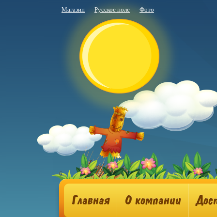
Магазин
Русское поле
Фото
6
Главная
О компании
Дос