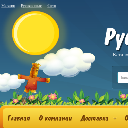
Магазин
Русское поле
Фото
Ру
Катало
6
Главная
О компании
Доставка
О