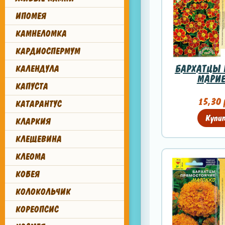
ИПОМЕЯ
КАМНЕЛОМКА
КАРДИОСПЕРМУМ
БАРХАТЦЫ 
КАЛЕНДУЛА
МАРИЕ
КАПУСТА
15,30 
КАТАРАНТУС
Купи
КЛАРКИЯ
КЛЕЩЕВИНА
КЛЕОМА
КОБЕЯ
КОЛОКОЛЬЧИК
КОРЕОПСИС