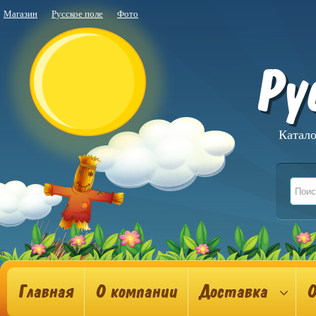
Магазин
Русское поле
Фото
Ру
Катало
6
Главная
О компании
Доставка
О